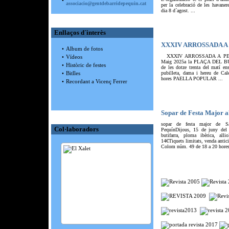
•
associacio@gentdebarridepequin.cat
per la celebració de les havaner
dia 8 d´agost. ...
Enllaços d´interès
XXXIV ARROSSADA A 
•
Album de fotos
XXXIV ARROSSADA A PEQU
•
Vídeos
Maig 2025a la PLAÇA DEL BUN
•
Històric de festes
de les dotze trenta del matí en
•
Bitlles
pubilleta, dama i hereu de Cale
hores PAELLA POPULAR ...
•
Recordant a Vicenç Ferrer
Sopar de Festa Major a
sopar de festa major de Sa
Col·laboradors
PequínDijous, 15 de juny del 
butifarra, ploma ibèrica, all
14€Tiquets limitats, venda antici
Colom núm. 49 de 18 a 20 hores