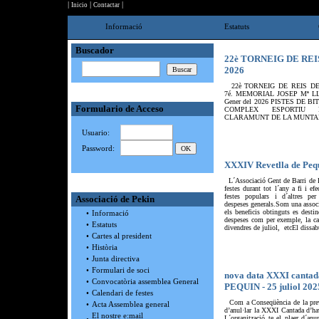
|
|
|
Inicio
Contactar
Informació
Estatuts
Buscador
22è TORNEIG DE REI
2026
22è TORNEIG DE REIS DE
7é. MEMORIAL JOSEP Mª L
Gener del 2026 PISTES DE 
Formulario de Acceso
COMPLEX ESPORTIU 
CLARAMUNT DE LA MUNTANY
Usuario:
Password:
XXXIV Revetlla de Peq
L´Associació Gent de Barri de Pe
festes durant tot l´any a fi i ef
festes populars i d´altres pe
Associació de Pekin
despeses generals.Som una associa
els beneficis obtinguts es destin
•
Informació
despeses com per exemple, la ca
•
Estatuts
divendres de juliol, etcEl dissabt
•
Cartes al president
•
Història
•
Junta directiva
•
Formulari de soci
nova data XXXI cant
•
Convocatòria assemblea General
PEQUIN - 25 juliol 202
•
Calendari de festes
Com a Conseqüència de la previ
•
Acta Assemblea general
d’anul·lar la XXXI Cantada d’hav
El nostre e:mail
L´organització te el plaer d´anu